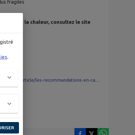
us fragiles
ieux avec la chaleur, consultez le site
gistré
kies
.
https://sante.gouv.fr/sante-et-environnement/risques-climatiques/article/les-recommandations-en-cas-de-vague-de-chaleur
ORISER