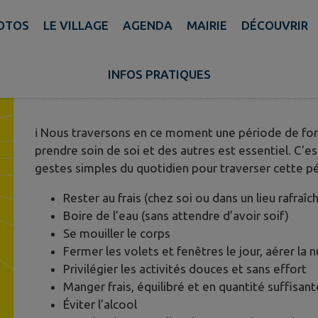
HOTOS
LE VILLAGE
AGENDA
MAIRIE
DÉCOUVRIR
🌡️FORTES CHALEURS : LES BO
VOTRE QUOTIDIEN
INFOS PRATIQUES
Publié le lundi 25 mai 2026 - Brie des Rivières et Château
ℹ️ Nous traversons en ce moment une période de for
prendre soin de soi et des autres est essentiel. C'e
gestes simples du quotidien pour traverser cette p
Rester au frais (chez soi ou dans un lieu rafraîch
Boire de l’eau (sans attendre d’avoir soif)
Se mouiller le corps
Fermer les volets et fenêtres le jour, aérer la n
Privilégier les activités douces et sans effort
Manger frais, équilibré et en quantité suffisant
Éviter l’alcool