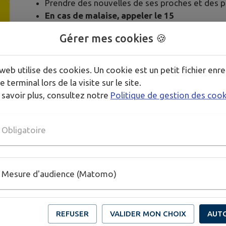
Prendre des nouvelles de ses proches et des pl
En cas de malaise, appeler le 15
🔗
Et pour d'autres astuces et gestes pour vivre m
Gérer mes cookies 🍪
suivant :
https://www.vivre-avec-la-chaleur.fr/
web utilise des cookies. Un cookie est un petit fichier enre
e terminal lors de la visite sur le site.
Publié par CCBRC
 savoir plus, consultez notre
Politique de gestion des coo
PLUS D'INFORMATIONS
Obligatoire
Mesure d'audience (Matomo)
REFUSER
VALIDER MON CHOIX
AUT