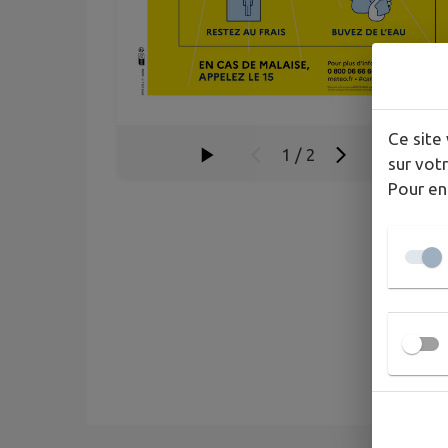
Ce site 
1
/
2
sur votr
Pour en