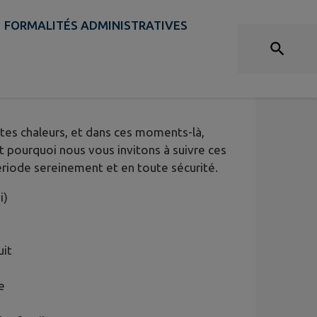
FORMALITÉS ADMINISTRATIVES
NS GESTES À ADOPTER DANS
x
tes chaleurs, et dans ces moments-là,
st pourquoi nous vous invitons à suivre ces
ériode sereinement et en toute sécurité.
i)
uit
e