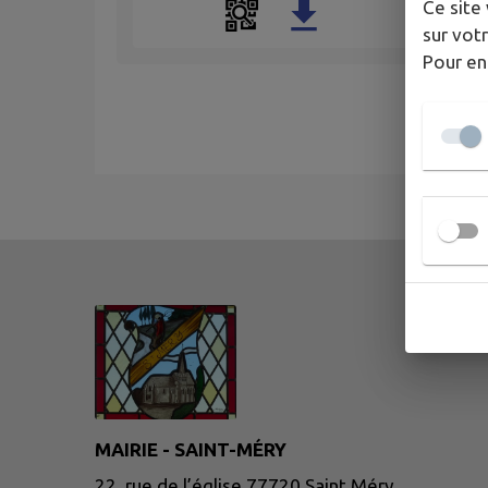
Ce site 
sur votr
Pour en
MAIRIE - SAINT-MÉRY
22, rue de l’église 77720 Saint Méry