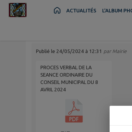
Contenu
Menu
Recherche
Pied de page
ACTUALITÉS
L'ALBUM P
PROCES VERBAL DE
MUNICIPAL DU 8 AV
Publié le
24/05/2024 à 12:31
par
Mairie
PROCES VERBAL DE LA
SEANCE ORDINAIRE DU
CONSEIL MUNICIPAL DU 8
AVRIL 2024