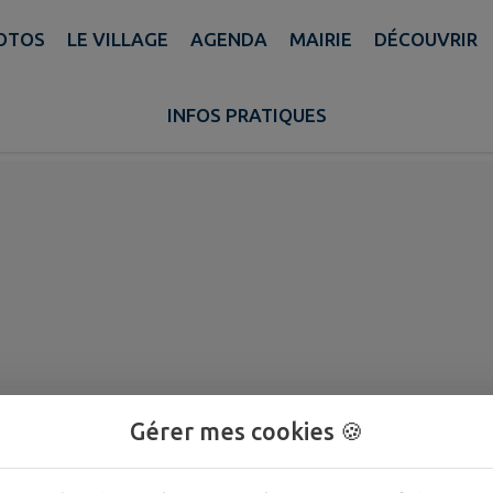
HOTOS
LE VILLAGE
AGENDA
MAIRIE
DÉCOUVRIR
 LA SEANCE ORDINAIRE 
RIL 2024
INFOS PRATIQUES
Gérer mes cookies 🍪