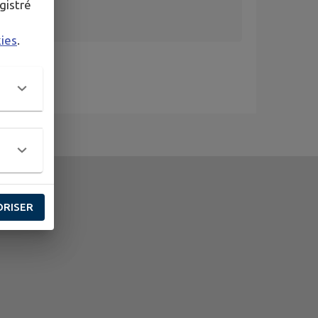
gistré
kies
.
ORISER