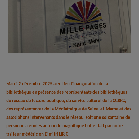
Mardi 2 décembre 2025 a eu lieu l’inauguration de la
bibliothèque en présence des représentants des bibliothèques
du réseau de lecture publique, du service culturel de la CCBRC,
des représentantes de la Médiathèque de Seine-et-Marne et des
associations intervenants dans le réseau, soit une soixantaine de
personnes réunies autour du magnifique buffet fait par notre
traiteur médéricien Dimitri LIRIC.