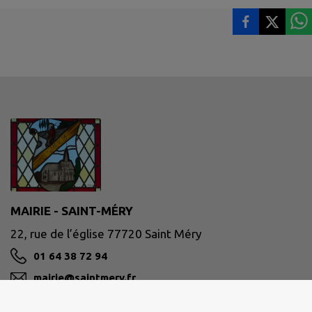
MAIRIE - SAINT-MÉRY
22, rue de l’église 77720 Saint Méry
01 64 38 72 94
mairie@saintmery.fr
M'Y RENDRE