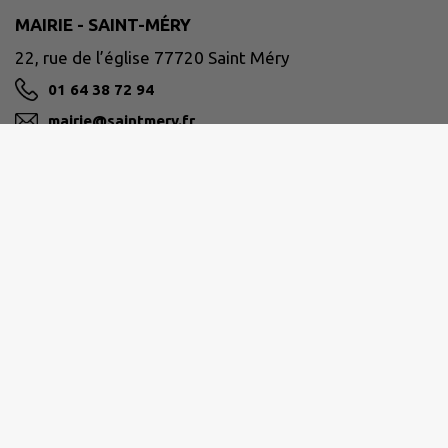
MAIRIE - SAINT-MÉRY
22, rue de l’église 77720 Saint Méry
01 64 38 72 94
mairie@saintmery.fr
M'Y RENDRE
BRIE DES RIVIÈRES ET CHÂTEAUX
Le siège est situé au 1 rue des petits champs 77820
Le Châtelet-en-Brie