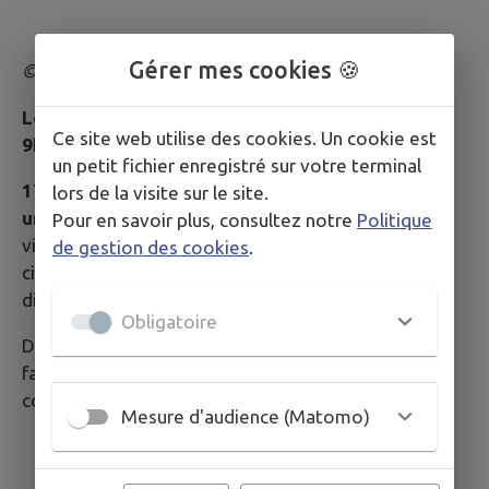
Gérer mes cookies 🍪
©Mairie-st-Méry
Le cimetière est ouvert au public chaque jour de
Ce site web utilise des cookies. Un cookie est
9h à 18h.
un petit fichier enregistré sur votre terminal
17 places de stationnement pour les véhicules et
lors de la visite sur le site.
un accès P.M.R avec place de parking réservée
Pour en savoir plus, consultez notre
Politique
viennent d'être aménagés le long du mur ouest du
de gestion des cookies
.
cimetière.
(photos ci-dessus)
et mises à la
disposition du public depuis mars 2024.
Obligatoire
Désormais la création de ce nouvel équipement
facilite l'accueil des visiteurs mais aussi l'accès des
convois lors des obsèques.
Mesure d'audience (Matomo)